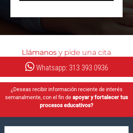
Llámanos
y pide una cita
Whatsapp: 313 393 0936
¿Deseas recibir información reciente de interés
semanalmente, con el fin de
apoyar y fortalecer tus
procesos educativos?