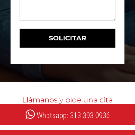
Llámanos
y pide una cita
Whatsapp: 313 393 0936