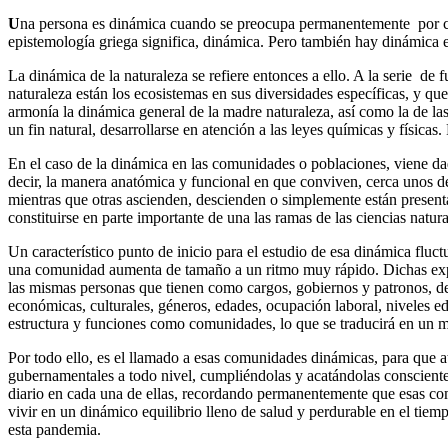
U
na persona es dinámica cuando se preocupa permanentemente por camb
epistemología griega significa, dinámica. Pero también hay dinámica e
La dinámica de la naturaleza se refiere entonces a ello. A la serie d
naturaleza están los ecosistemas en sus diversidades específicas, y q
armonía la dinámica general de la madre naturaleza, así como la de 
un fin natural, desarrollarse en atención a las leyes químicas y físicas
En el caso de la dinámica en las comunidades o poblaciones, viene da
decir, la manera anatómica y funcional en que conviven, cerca unos d
mientras que otras ascienden, descienden o simplemente están presen
constituirse en parte importante de una las ramas de las ciencias natura
Un característico punto de inicio para el estudio de esa dinámica fl
una comunidad aumenta de tamaño a un ritmo muy rápido. Dichas expl
las mismas personas que tienen como cargos, gobiernos y patronos, d
económicas, culturales, géneros, edades, ocupación laboral, niveles ed
estructura y funciones como comunidades, lo que se traducirá en un m
Por todo ello, es el llamado a esas comunidades dinámicas, para que at
gubernamentales a todo nivel, cumpliéndolas y acatándolas conscient
diario en cada una de ellas, recordando permanentemente que esas co
vivir en un dinámico equilibrio lleno de salud y perdurable en el tiemp
esta pandemia.