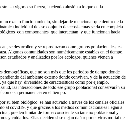
tra su vigor o su fuerza, haciendo alusión a lo que en la
en un exacto funcionamiento, sin dejar de mencionar que dentro de la
dinámica individual de ese conjunto de ecosistemas se da en completa
 ecológicos con componentes que interactúan y que funcionan hacia
zcan, se desarrollen y se reproduzcan como grupos poblacionales, es
a raza. Algunas comunidades son numéricamente estables en el tiempo,
on estudiados y analizados por los ecólogos, quienes vienen a
ones demográficas, que no son más que los períodos de tiempo donde
pendiendo del ambiente externo donde convivan, y de la actuación de
 ya que hay diversidad de características como por ejemplo,
 salud, las interacciones de todo ese grupo poblacional conservarán su
así como su permanencia en el tiempo.
r su bien biológico, se han activado a través de los canales oficiales
do al covid19, y que gracias a los medios comunicacionales llegan a
tual, pueden limitar de forma consciente su tamaño poblacional y
nos y cuidarlos. Ellas deciden si se dejan dañar por el virus mortal de