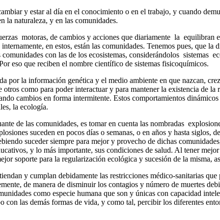
iar y estar al día en el conocimiento o en el trabajo, y cuando demues
n la naturaleza, y en las comunidades.
e fuerzas motoras, de cambios y acciones que diariamente la equilibran 
ue internamente, en estos, están las comunidades. Tenemos pues, que la 
las comunidades con las de los ecosistemas, considerándolos sistemas
. Por eso que reciben el nombre científico de sistemas fisicoquímicos.
da por la información genética y el medio ambiente en que nazcan, cre
e otros como para poder interactuar y para mantener la existencia de l
tando cambios en forma intermitente. Estos comportamientos dinámicos s
les, la ecología.
uctuante de las comunidades, es tomar en cuenta las nombradas explosi
osiones suceden en pocos días o semanas, o en años y hasta siglos, de
ebiendo suceder siempre para mejor y provecho de dichas comunidades,
ucativos, y lo más importante, sus condiciones de salud. Al tener mejor
ejor soporte para la regularización ecológica y sucesión de la misma, 
iendan y cumplan debidamente las restricciones médico-sanitarias que po
emente, de manera de disminuir los contagios y número de muertes debi
munidades como especie humana que son y únicas con capacidad intelec
o con las demás formas de vida, y como tal, percibir los diferentes entor