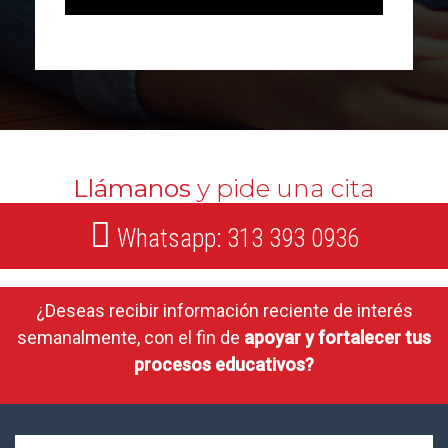
Llámanos
y pide una cita
Whatsapp: 313 393 0936
¿Deseas recibir información reciente de interés
semanalmente, con el fin de
apoyar y fortalecer tus
procesos educativos?