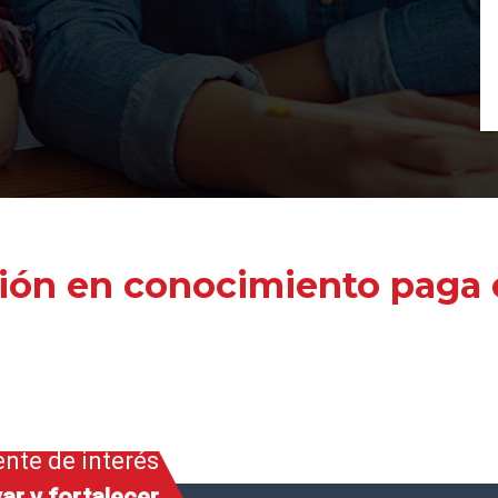
ión en conocimiento paga e
ente de interés
ar y fortalecer