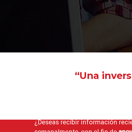
“Una invers
¿Deseas recibir información reci
semanalmente, con el fin de
apoy