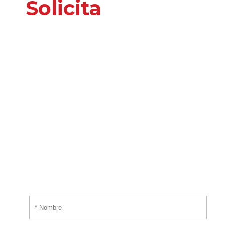
Solicita
nuestros
servicios
o información
adicional
Por favor, introduce tus datos y te responderemos
tan pronto nos sea posible.
¡EMPIEZA AHORA!