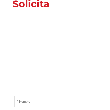
Solicita
nuestros
servicios
o información
adicional
Por favor, introduce tus datos y te responderemos
tan pronto nos sea posible.
¡EMPIEZA AHORA!