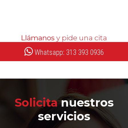
Llámanos
y pide una cita
Whatsapp: 313 393 0936
Solicita
nuestros
servicios