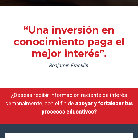
“Una inversión en
conocimiento paga el
mejor interés”.
Benjamin Franklin.
¿Deseas recibir información reciente de interés
semanalmente, con el fin de
apoyar y fortalecer tus
procesos educativos?