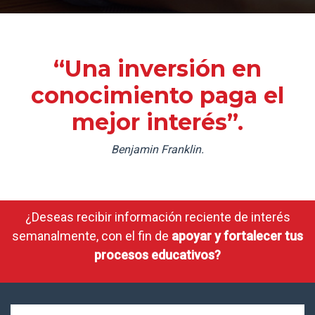
“Una inversión en
conocimiento paga el
mejor interés”.
Benjamin Franklin.
¿Deseas recibir información reciente de interés
semanalmente, con el fin de
apoyar y fortalecer tus
procesos educativos?