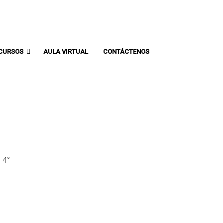
Comunicate con un asesor:
CURSOS
AULA VIRTUAL
CONTÁCTENOS
 4°