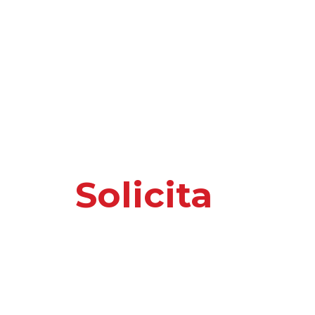
Solicita
nuest
o información 
Por favor, introduce tus datos y te responder