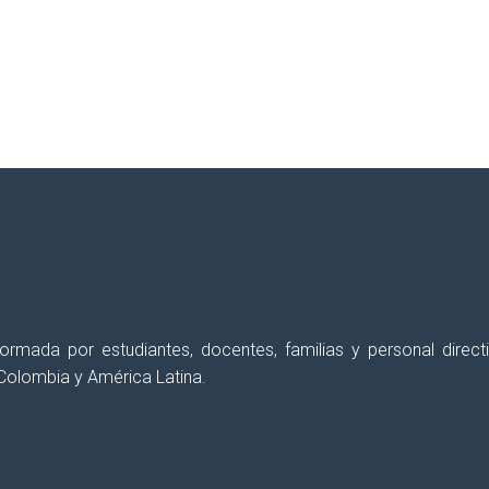
erés semanalmente, con el fin de
apoyar y for
 formada por estudiantes, docentes, familias y personal dir
Colombia y América Latina.