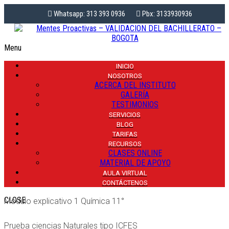
Whatsapp: 313 393 0936
Pbx: 3133930936
Menu
INICIO
NOSOTROS
ACERCA DEL INSTITUTO
GALERÍA
TESTIMONIOS
Plan de estudios 11°
SERVICIOS
BLOG
TARIFAS
Ejemplos de Nomenclatura IUPAC Química 11°
RECURSOS
CLASES ONLINE
Guía para solucionar complemento del modulo 1 Química
MATERIAL DE APOYO
AULA VIRTUAL
11°
CONTÁCTENOS
CLOSE
Modulo explicativo 1 Química 11°
Prueba ciencias Naturales tipo ICFES