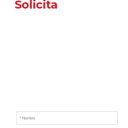
Solicita
nuestros
servicios
o información
adicional
Por favor, introduce tus datos y te responderemos
tan pronto nos sea posible.
¡EMPIEZA AHORA!