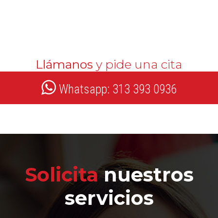
Llámanos
y pide una cita
Whatsapp: 313 393 0936
Solicita
nuestros
servicios