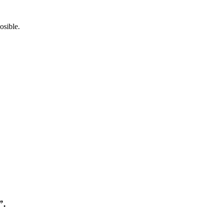
osible.
”.