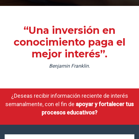
“Una inversión en
conocimiento paga el
mejor interés”.
Benjamin Franklin.
¿Deseas recibir información reciente de interés
semanalmente, con el fin de
apoyar y fortalecer tus
procesos educativos?