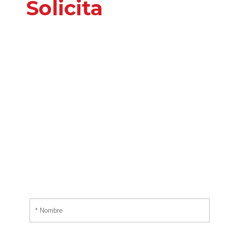
Solicita
nuestros
servicios
o información
adicional
Por favor, introduce tus datos y te responderemos
tan pronto nos sea posible.
¡EMPIEZA AHORA!