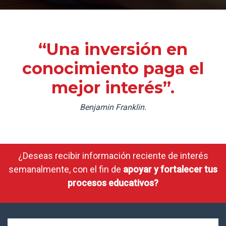
“Una inversión en
conocimiento paga el
mejor interés”.
Benjamin Franklin.
¿Deseas recibir información reciente de interés
semanalmente, con el fin de
apoyar y fortalecer tus
procesos educativos?