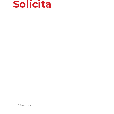
Solicita
nuestros
servicios
o información
adicional
Por favor, introduce tus datos y te responderemos
tan pronto nos sea posible.
¡EMPIEZA AHORA!