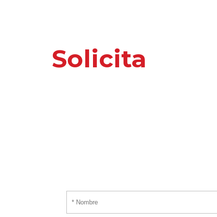
Solicita
nuest
o información 
Por favor, introduce tus datos y te responder