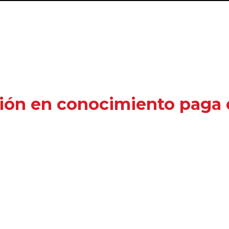
ión en conocimiento paga e
erés semanalmente, con el fin de
apoyar y for