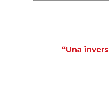
“Una invers
¿Deseas recibir información reciente de int