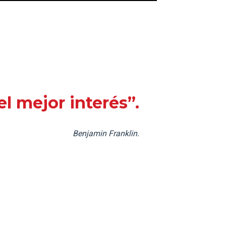
l mejor interés”.
Benjamin Franklin.
talecer tus procesos educativos?