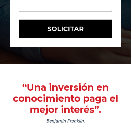
“Una inversión en
conocimiento paga el
mejor interés”.
Benjamin Franklin.