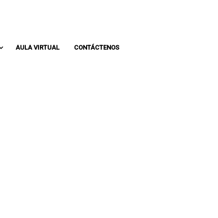
Whatsapp: 313 393 0936
Pbx: 3133930936
AULA VIRTUAL
CONTÁCTENOS