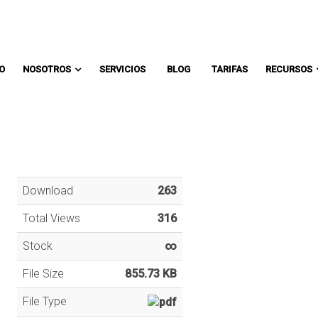
Comunicate con un asesor:
IO
NOSOTROS
SERVICIOS
BLOG
TARIFAS
RECURSOS
Download
263
Total Views
316
Stock
∞
File Size
855.73 KB
File Type