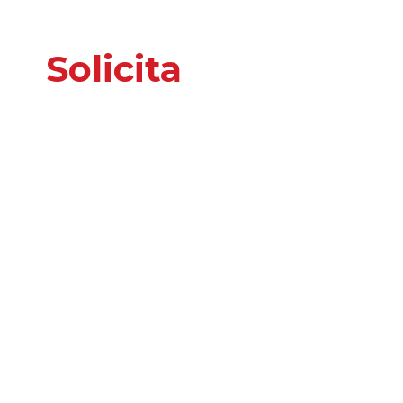
Solicita
nuestros
servicios
o información
adicional
Por favor, introduce tus datos y te responderemos
tan pronto nos sea posible.
¡EMPIEZA AHORA!