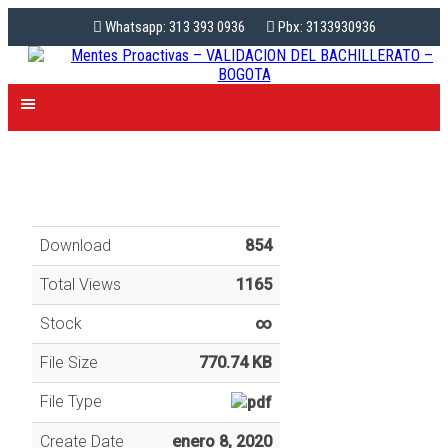
Whatsapp: 313 393 0936
Pbx: 3133930936
Download
854
Total Views
1165
Stock
∞
File Size
770.74 KB
File Type
Create Date
enero 8, 2020