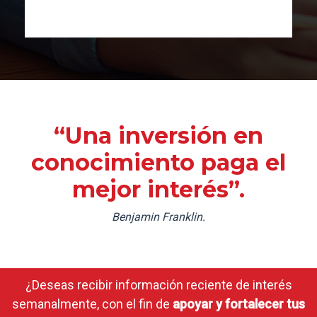
“Una inversión en
conocimiento paga el
mejor interés”.
Benjamin Franklin.
¿Deseas recibir información reciente de interés
semanalmente, con el fin de
apoyar y fortalecer tus