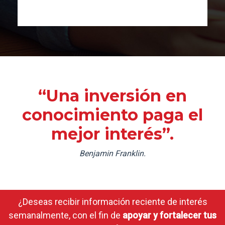
“Una inversión en
conocimiento paga el
mejor interés”.
Benjamin Franklin.
¿Deseas recibir información reciente de interés
semanalmente, con el fin de
apoyar y fortalecer tus