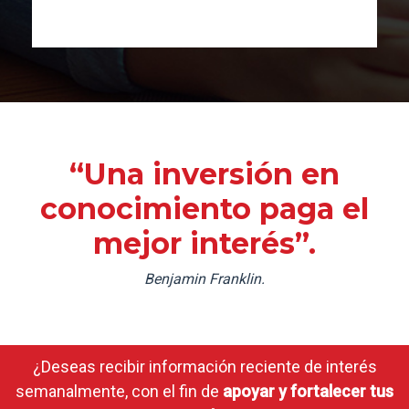
“Una inversión en
conocimiento paga el
mejor interés”.
Benjamin Franklin.
¿Deseas recibir información reciente de interés
semanalmente, con el fin de
apoyar y fortalecer tus