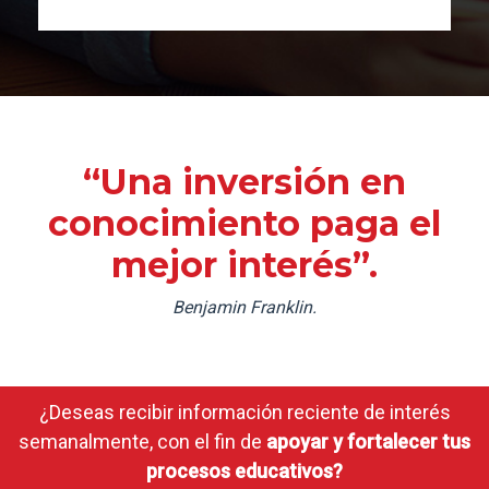
“Una inversión en
conocimiento paga el
mejor interés”.
Benjamin Franklin.
¿Deseas recibir información reciente de interés
semanalmente, con el fin de
apoyar y fortalecer tus
procesos educativos?