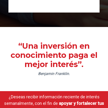
“Una inversión en
conocimiento paga el
mejor interés”.
Benjamin Franklin.
¿Deseas recibir información reciente de interés
semanalmente, con el fin de
apoyar y fortalecer tus