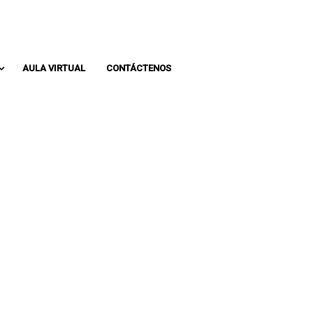
Whatsapp: 313 393 0936
Pbx: 3133930936
AULA VIRTUAL
CONTÁCTENOS