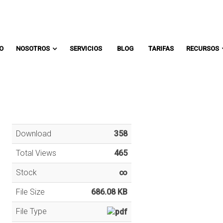
Comunicate con un asesor:
IO
NOSOTROS
SERVICIOS
BLOG
TARIFAS
RECURSOS
Download
358
Total Views
465
Stock
∞
File Size
686.08 KB
File Type