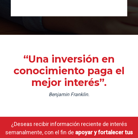
“Una inversión en
conocimiento paga el
mejor interés”.
Benjamin Franklin.
¿Deseas recibir información reciente de interés
semanalmente, con el fin de
apoyar y fortalecer tus