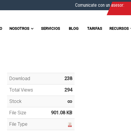
Comunicate con un asesor:
IO
NOSOTROS
SERVICIOS
BLOG
TARIFAS
RECURSOS
Download
238
Total Views
294
Stock
∞
File Size
901.08 KB
File Type