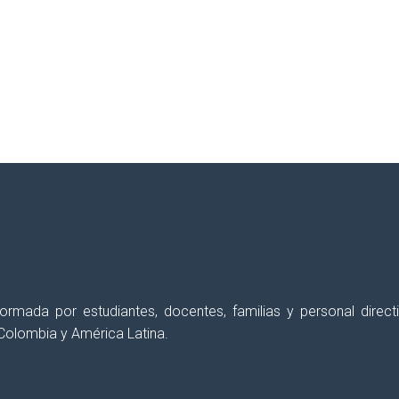
erés semanalmente, con el fin de
apoyar y for
 formada por estudiantes, docentes, familias y personal dir
Colombia y América Latina.