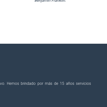
Benjamin Franklin.
talecer tus procesos educativos?
ectivo. Hemos brindado por más de 15 años servicios