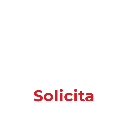
Solicita
nuest
o información 
Por favor, introduce tus datos y te responder