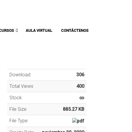
Comunicate con un asesor:
CURSOS
AULA VIRTUAL
CONTÁCTENOS
Download
306
Total Views
400
Stock
∞
File Size
885.27 KB
File Type