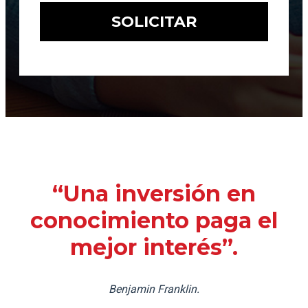
“Una inversión en
conocimiento paga el
mejor interés”.
Benjamin Franklin.