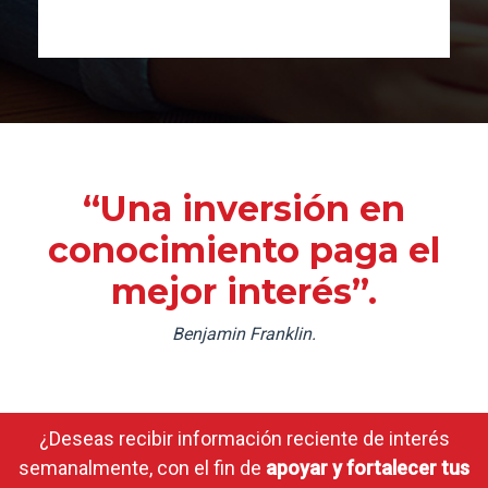
“Una inversión en
conocimiento paga el
mejor interés”.
Benjamin Franklin.
¿Deseas recibir información reciente de interés
semanalmente, con el fin de
apoyar y fortalecer tus