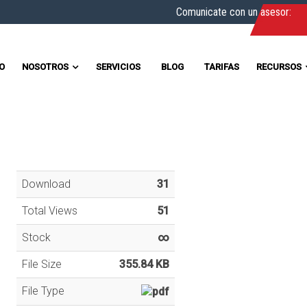
Comunicate con un asesor:
IO
NOSOTROS
SERVICIOS
BLOG
TARIFAS
RECURSOS
Download
31
Total Views
51
Stock
∞
File Size
355.84 KB
File Type