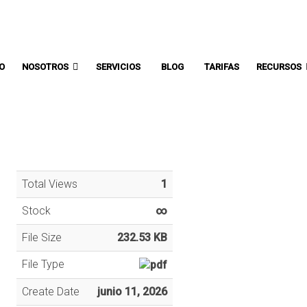
Comunicate con un asesor:
IO
NOSOTROS
SERVICIOS
BLOG
TARIFAS
RECURSOS
Total Views
1
Stock
∞
File Size
232.53 KB
File Type
Create Date
junio 11, 2026