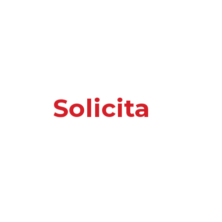
Solicita
nuest
o información 
Por favor, introduce tus datos y te responder