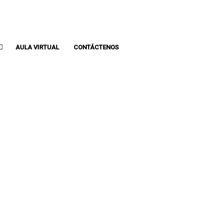
Whatsapp: 313 393 0936
Pbx: 3133930936
AULA VIRTUAL
CONTÁCTENOS