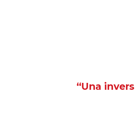
“Una invers
¿Deseas recibir información reci