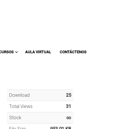
Comunicate con un asesor:
CURSOS
AULA VIRTUAL
CONTÁCTENOS
Download
25
Total Views
31
Stock
∞
File Size
953.01 KB