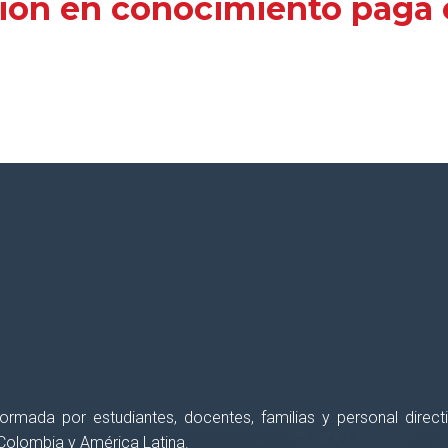
ión en conocimiento paga e
erés semanalmente, con el fin de
apoyar y for
 formada por estudiantes, docentes, familias y personal dir
Colombia y América Latina.