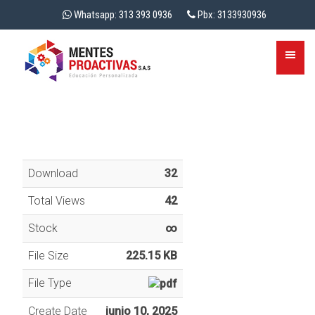
Whatsapp: 313 393 0936
Pbx: 3133930936
Download
32
Total Views
42
Stock
∞
File Size
225.15 KB
File Type
Create Date
junio 10, 2025