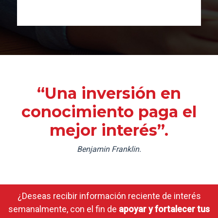
“Una inversión en
conocimiento paga el
mejor interés”.
Benjamin Franklin.
¿Deseas recibir información reciente de interés
semanalmente, con el fin de
apoyar y fortalecer tus