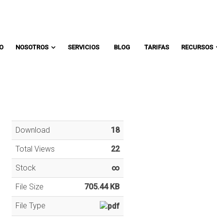
Comunicate con un asesor:
IO
NOSOTROS
SERVICIOS
BLOG
TARIFAS
RECURSOS
Download
18
Total Views
22
Stock
∞
File Size
705.44 KB
File Type