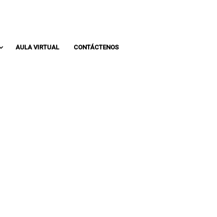
Whatsapp: 313 393 0936
Pbx: 3133930936
AULA VIRTUAL
CONTÁCTENOS