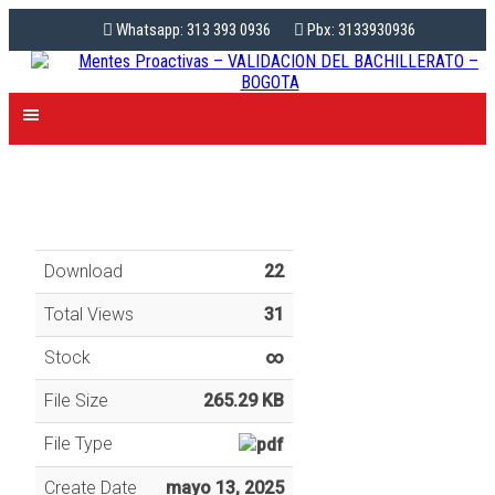
Whatsapp: 313 393 0936
Pbx: 3133930936
Download
22
Total Views
31
Stock
∞
File Size
265.29 KB
File Type
Create Date
mayo 13, 2025