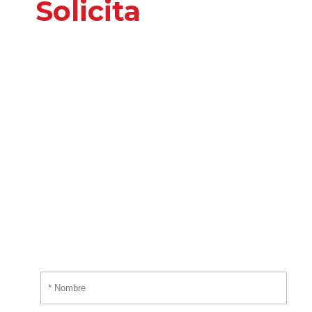
Solicita
nuestros
servicios
o información
adicional
Por favor, introduce tus datos y te responderemos
tan pronto nos sea posible.
¡EMPIEZA AHORA!