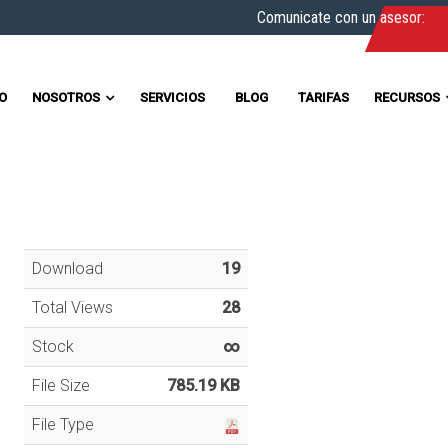
Comunicate con un asesor:
IO
NOSOTROS
SERVICIOS
BLOG
TARIFAS
RECURSOS
Download
19
Total Views
28
Stock
∞
File Size
785.19 KB
File Type