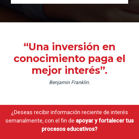
“Una inversión en
conocimiento paga el
mejor interés”.
Benjamin Franklin.
¿Deseas recibir información reciente de interés
semanalmente, con el fin de
apoyar y fortalecer tus
procesos educativos?