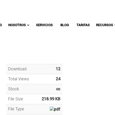
Comunicate con un asesor:
IO
NOSOTROS
SERVICIOS
BLOG
TARIFAS
RECURSOS
Download
12
Total Views
24
Stock
∞
File Size
218.99 KB
File Type