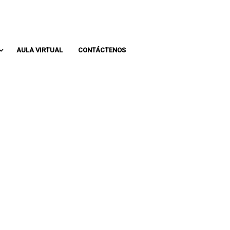
Whatsapp: 313 393 0936
Pbx: 3133930936
AULA VIRTUAL
CONTÁCTENOS