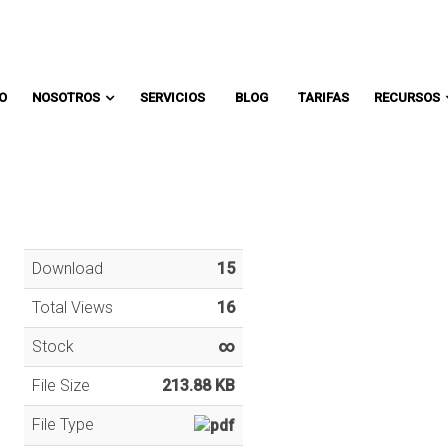
Comunicate con un asesor:
IO
NOSOTROS
SERVICIOS
BLOG
TARIFAS
RECURSOS
Download
15
Total Views
16
Stock
∞
File Size
213.88 KB
File Type