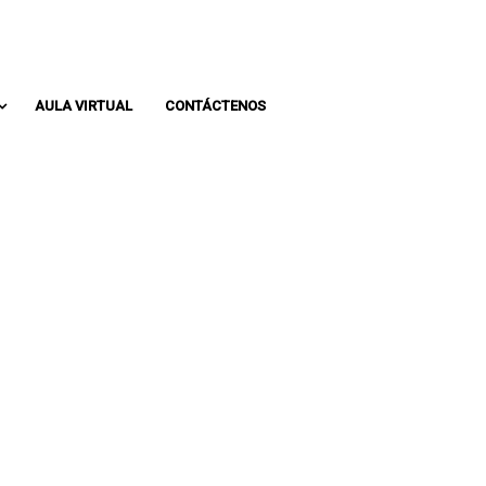
Whatsapp: 313 393 0936
Pbx: 3133930936
AULA VIRTUAL
CONTÁCTENOS