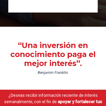
“Una inversión en
conocimiento paga el
mejor interés”.
Benjamin Franklin.
¿Deseas recibir información reciente de interés
semanalmente, con el fin de
apoyar y fortalecer tus