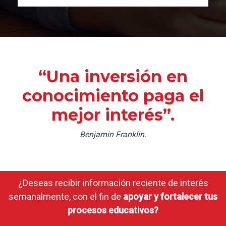
“Una inversión en
conocimiento paga el
mejor interés”.
Benjamin Franklin.
¿Deseas recibir información reciente de interés
semanalmente, con el fin de
apoyar y fortalecer tus
procesos educativos?