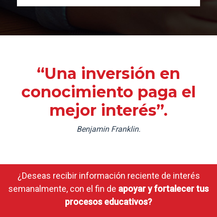
“Una inversión en
conocimiento paga el
mejor interés”.
Benjamin Franklin.
¿Deseas recibir información reciente de interés
semanalmente, con el fin de
apoyar y fortalecer tus
procesos educativos?