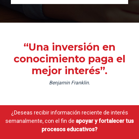
“Una inversión en
conocimiento paga el
mejor interés”.
Benjamin Franklin.
¿Deseas recibir información reciente de interés
semanalmente, con el fin de
apoyar y fortalecer tus
procesos educativos?