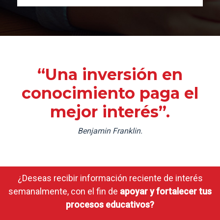
“Una inversión en
conocimiento paga el
mejor interés”.
Benjamin Franklin.
¿Deseas recibir información reciente de interés
semanalmente, con el fin de
apoyar y fortalecer tus
procesos educativos?