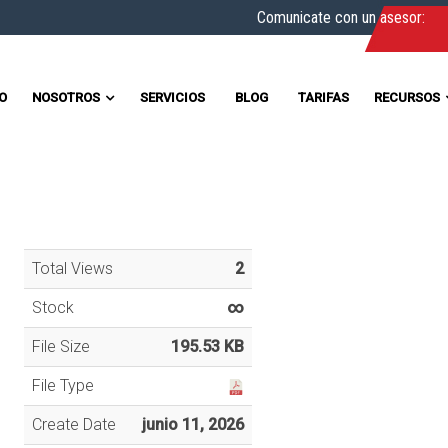
Comunicate con un asesor:
IO
NOSOTROS
SERVICIOS
BLOG
TARIFAS
RECURSOS
Total Views
2
Stock
∞
File Size
195.53 KB
File Type
Create Date
junio 11, 2026