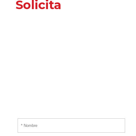
Solicita
nuestros
servicios
o información
adicional
Por favor, introduce tus datos y te responderemos
tan pronto nos sea posible.
¡EMPIEZA AHORA!