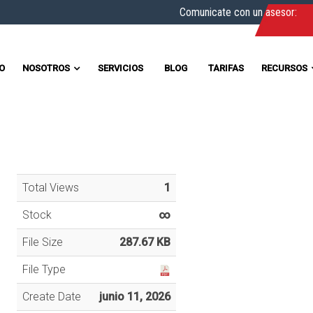
Comunicate con un asesor:
IO
NOSOTROS
SERVICIOS
BLOG
TARIFAS
RECURSOS
Total Views
1
Stock
∞
File Size
287.67 KB
File Type
Create Date
junio 11, 2026